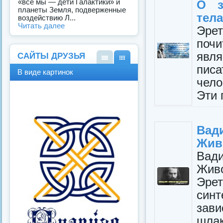
«все мы — дети Галактики» и
О з
планеты Земля, подверженные
тела
воздействию Л...
Читать далее
Эре
поч
явл
САЙТЫ ДРУЗЬЯ
пис
В
В
В виде картинок
виде
виде
чел
спис
карт
Эти 
ка
инок
Вад
Жив
Вад
Жив
Эре
син
зави
шлак