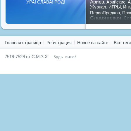
Ариев
УРА! СЛАВА! РОД!
,
Арийские
,
А
Журнал
,
ИГРЫ
,
Инг
ПервоПредков
,
Пра
Славянская
,
Сла
предков
,
путин
,
ру
Показать все теги
Главная страница
Регистрация
Новое на сайте
Все теги
7519-7529 от С.М.З.Х
Будь выше!