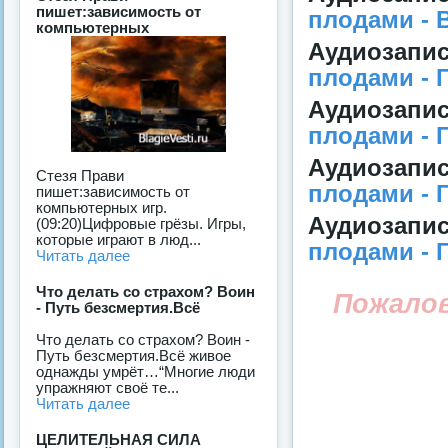
пишет:зависимость от
плодами - В
компьютерных
Аудиозап
плодами - Г
Аудиозап
плодами - Г
Аудиозап
Стезя Прави
плодами - Г
пишет:зависимость от
компьютерных игр.
Аудиозап
(09:20)Цифровые грёзы. Игры,
которые играют в люд...
плодами - Г
Читать далее
Что делать со страхом? Воин
Пожало
- Путь безсмертия.Всё
Что делать со страхом? Воин -
Путь безсмертия.Всё живое
однажды умрёт…“Многие люди
упражняют своё те...
Читать далее
ЦЕЛИТЕЛЬНАЯ СИЛА