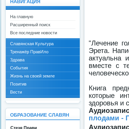
НАВИГАЦИЯ
На главную
Расширенный поиск
Все последние новости
"Лечение го
Славянская Культура
Эрета. Напи
Тренажёр ПравИло
актуальна 
Здрава
вместе с т
События
человеческо
Жизнь на своей земле
Позитив
Книга пред
Вести
которые ин
здоровья и 
Аудиозап
ОБРАЗОВАНИЕ СЛАВЯН
плодами - 
Аудиозап
Стезя Прави