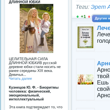
ДЛИННОЙ ЮБКИ
Теги:
Эрет 
+1
Другие н
Леч
Леч
голо
ЦЕЛИТЕЛЬНАЯ СИЛА
Арн
ДЛИННОЙ ЮБКИВ русской
деревне юбки стали носить не
Арно
ранее середины XIX века.
Девичья...
твой
Читать далее
Ешь
Кузнецов Ю. Ф. - Биоритмы
сво
человека: физический,
Арно
эмоциональный,
интеллектуальный
Эта книга подтверждает то, что