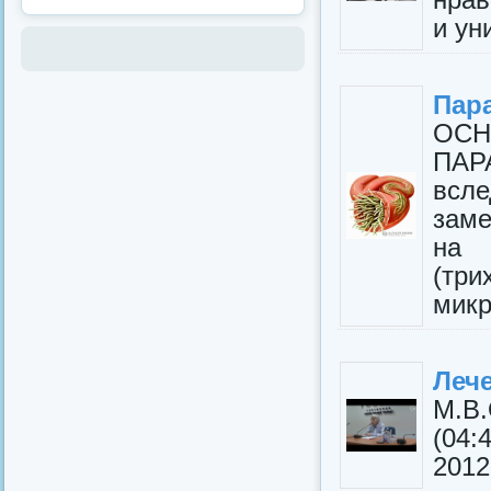
и ун
Пара
ОС
ПАР
всле
заме
на 
(тр
микр
Леч
М.В
(04
2012