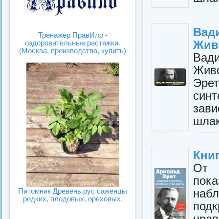
Вад
Тренажёр ПравИло -
Жив
оздоровительные растяжки.
(Москва, производство, купить)
Вад
Жив
Эре
син
зави
шлак
Кни
От 
пок
Питомник Древень.рус саженцы
набл
редких, плодовых, ореховых.
под
нрав