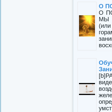
О П
О П
МЫ 
(ил
гора
зан
восх
Обу
Зан
[b
вид
воз
жел
опре
умс