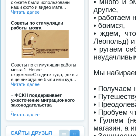
• много и э
сюжете были использованы
наши фото и видео мате...
другие,
Читать далее
• работаем 
Советы по стимуляции
• боимся,
работы мозга
• ждем, что
Леопольд) и
• ругаем се
неудачливы
Советы по стимуляции работы
мозга.1. Новое
Мы набираем
окружениеСходите туда, где вы
еще никогда не были или куд...
Читать далее
• Получаем 
• Путешеств
» ФСКН поддерживает
ужесточение миграционного
• Преодолев
законодательства
...
• Пробуем чт
Читать далее
• Гуляем (
магазин, а 
САЙТЫ ДРУЗЬЯ
• Занимаемс