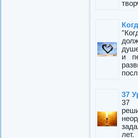
твор
Ког
"Ко
дол
душе
и п
раз
посл
37 У
37 
реш
неор
зада
лет.