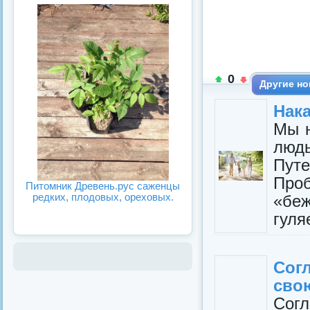
0
Другие но
Нак
Мы н
люд
Пут
Проб
Питомник Древень.рус саженцы
редких, плодовых, ореховых.
«беж
гуля
Сог
свою
Сог