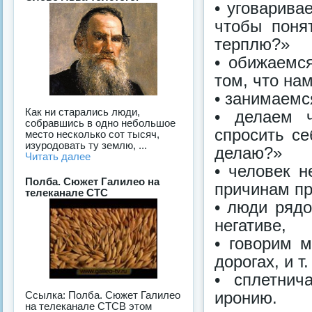
• уговарива
чтобы поня
терплю?»
• обижаемся
том, что на
• занимаемс
Как ни старались люди,
• делаем ч
собравшись в одно небольшое
спросить се
место несколько сот тысяч,
изуродовать ту землю, ...
делаю?»
Читать далее
• человек 
Полба. Сюжет Галилео на
причинам пр
телеканале СТС
• люди ряд
негативе,
• говорим 
дорогах, и т.
• сплетнич
иронию.
Ссылка: Полба. Сюжет Галилео
на телеканале СТСВ этом