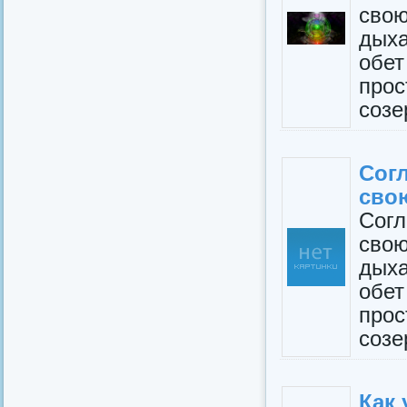
свою
дых
обет
прос
созе
Сог
свою
Сог
свою
дых
обет
прос
созе
Как 