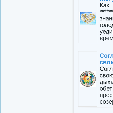
Ка
****
знан
голо
уед
врем
Сог
свою
Сог
свою
дых
обет
прос
созе