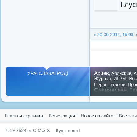
Глус
20-09-2014, 15:03
о
Ариев
УРА! СЛАВА! РОД!
,
Арийские
,
А
Журнал
,
ИГРЫ
,
Инг
ПервоПредков
,
Пра
Славянская
,
Сла
славян
русский
,
Показать все теги
Главная страница
Регистрация
Новое на сайте
Все теги
7519-7529 от С.М.З.Х
Будь выше!