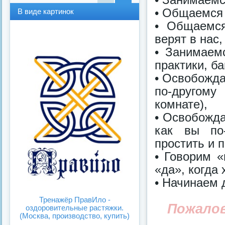
В
В
• Общаемся
В виде картинок
виде
виде
• Общаемся
спис
карт
ка
инок
верят в нас,
• Занимаем
практики, ба
• Освобожда
по-другому
комнате),
• Освобожда
как вы по-
простить и 
• Говорим «
«да», когда 
• Начинаем 
Тренажёр ПравИло -
Пожало
оздоровительные растяжки.
(Москва, производство, купить)