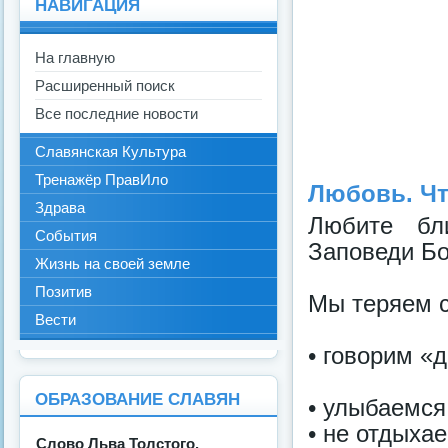
НАВИГАЦИЯ
На главную
Расширенный поиск
Все последние новости
Славянская Культура
Тренажёр ПравИло
Любовь. Чт
Здрава
Любите бли
События
Заповеди Бо
Жизнь на своей земле
Позитив
Мы теряем с
Вести
• говорим «д
ОБРАЗОВАНИЕ СЛАВЯН
• улыбаемся
• не отдыхае
Слово Льва Толстого.