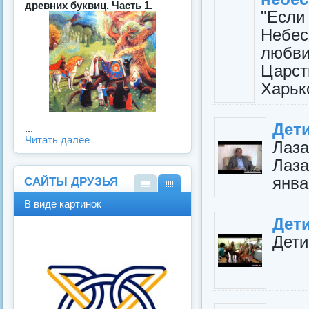
древних буквиц. Часть 1.
"Если
Небе
любв
Царс
Харько
Дети
...
Читать далее
Лаз
Лаза
янва
САЙТЫ ДРУЗЬЯ
В
В
В виде картинок
виде
виде
Дет
спис
карт
ка
инок
Дети