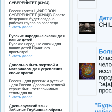
СУВЕРЕНИТЕТ (03:04)
России нужен ЦИФРОВОЙ
СУВЕРЕНИТЕТ (03:04)В Совете
Дет
Федерации будет создана
рабочая группа по расследо...
CHIL
Читать далее
Русские народные сказки для
ваших детей.
Русские народные сказки для
ваших детей.Приятного
Боль
просмотра!...
Читать далее
Кла
чел
Довольно быть жертвой и
материалом для укрепления
исс
своих врагов.
гор
Россия - для русских и русские
"эф
- для России. Довольно великой
стране быть гостеприимным
прос
телом для па...
Читать далее
"Будь
Древнерусский язык.
Забытые Глубинные образы
небес