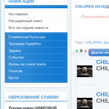
НАВИГАЦИЯ
CHILDREN (04:06)
Д
На главную
Пожаловать
Расширенный поиск
Все последние новости
Славянская Культура
Теги:
CHILDREN
,
Де
Тренажёр ПравИло
0
Здрава
Другие но
События
CHIL
Жизнь на своей земле
CHIL
Позитив
Вести
CHIL
ОБРАЗОВАНИЕ СЛАВЯН
CHIL
России нужен ЦИФРОВОЙ