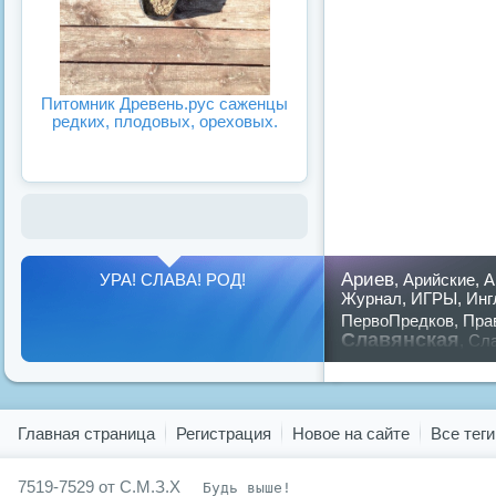
Питомник Древень.рус саженцы
редких, плодовых, ореховых.
Ариев
УРА! СЛАВА! РОД!
,
Арийские
,
А
Журнал
,
ИГРЫ
,
Инг
ПервоПредков
,
Пра
Славянская
,
Сла
предков
,
путин
,
ру
Показать все теги
Главная страница
Регистрация
Новое на сайте
Все теги
7519-7529 от С.М.З.Х
Будь выше!